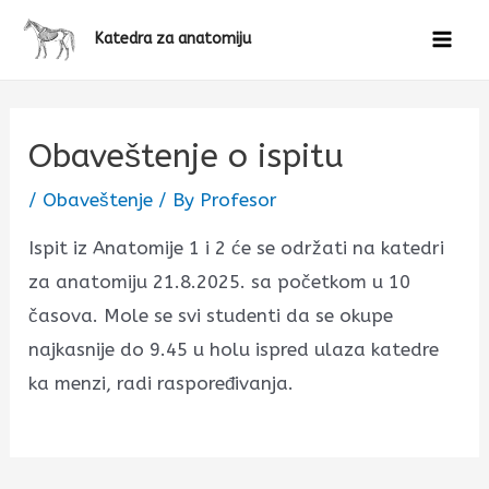
Katedra za anatomiju
Obaveštenje o ispitu
/
Obaveštenje
/ By
Profesor
Ispit iz Anatomije 1 i 2 će se održati na katedri
za anatomiju 21.8.2025. sa početkom u 10
časova. Mole se svi studenti da se okupe
najkasnije do 9.45 u holu ispred ulaza katedre
ka menzi, radi raspoređivanja.