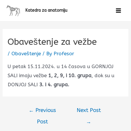
Katedra za anatomiju
Obaveštenje za vežbe
/
Obaveštenje
/ By
Profesor
U petak 15.11.2024. u 14 časova u GORNJOJ
SALI imaju vežbe
1, 2, 9, i 10. grupa
, dok su u
DONJOJ SALI
3. i 4. grupa.
←
Previous
Next Post
Post
→